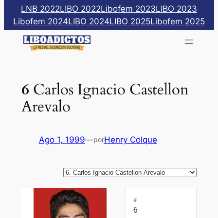
Saltar
LNB 2022
LIBO 2022
Libofem 2023
LIBO 2023
al
Libofem 2024
LIBO 2024
LIBO 2025
Libofem 2025
contenido
6
Carlos Ignacio Castellon
Arevalo
Ago 1, 1999
—
Henry Colque
por
#
6