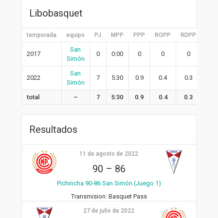
Libobasquet
temporada
equipo
PJ
MPP
PPP
ROPP
RDPP
RPP
San
2017
0
0:00
0
0
0
0
Simón
San
2022
7
5:30
0.9
0.4
0.3
0.7
Simón
total
–
7
5:30
0.9
0.4
0.3
0.7
Resultados
11 de agosto de 2022
90
–
86
Pichincha 90-86 San Simón (Juego 1)
Transmision:
Basquet Pass
27 de julio de 2022