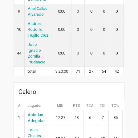
Ariel Callau
9
0:00
0
0
0
0
0
Alvarado
Andres
10
Rodolfo
0:00
0
0
0
0
0
Trujillo Cruz
Jose
Ignacio
44
0:00
0
0
0
0
0
Zorrilla
Prudencio
total
3:20:00
71
27
64
42
18
Calero
#
Jugador
MIN
PTS
TCA
TCI
TC%
2PA
Abiodun
1
17:27
13
6
7
86
6
Adegoke
Louis
Charles