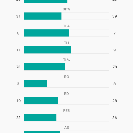
3P%
31
39
TLA
8
7
TLI
11
9
TL%
73
78
RO
3
8
RD
19
28
REB
22
36
AS