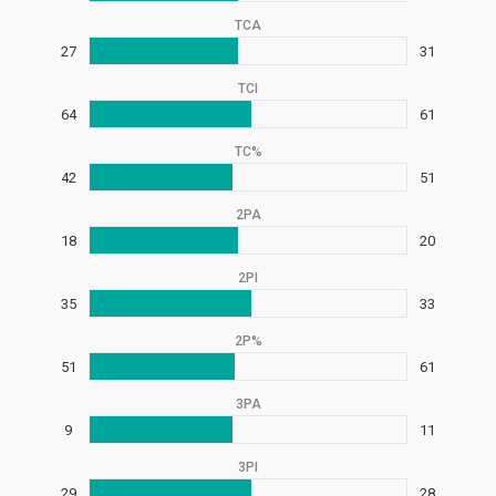
TCA
27
31
TCI
64
61
TC%
42
51
2PA
18
20
2PI
35
33
2P%
51
61
3PA
9
11
3PI
29
28