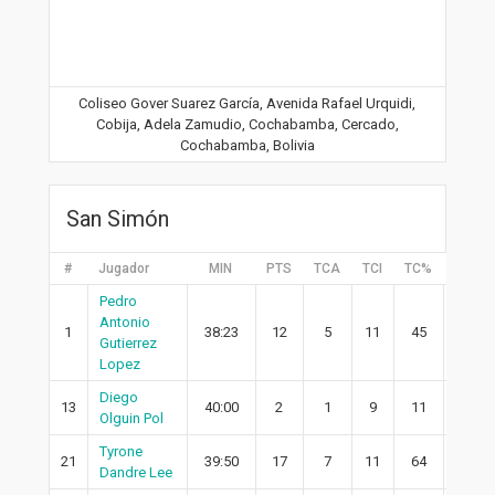
Coliseo Gover Suarez García, Avenida Rafael Urquidi,
Cobija, Adela Zamudio, Cochabamba, Cercado,
Cochabamba, Bolivia
San Simón
#
Jugador
MIN
PTS
TCA
TCI
TC%
2PA
Pedro
Antonio
1
38:23
12
5
11
45
3
Gutierrez
Lopez
Diego
13
40:00
2
1
9
11
1
Olguin Pol
Tyrone
21
39:50
17
7
11
64
7
Dandre Lee