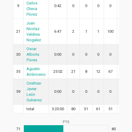
Carlos
9
0:42
0
0
0
0
0
Checa
Florez
Juan
Nicolaz
21
6:47
2
1
1
100
1
Valdivia
Nogalez
Oscar
30
Alborta
0:00
0
0
0
0
0
Flores
Agustín
35
25:02
21
8
12
67
5
Ambrosino
Cristhian
Javier
59
0:00
0
0
0
0
0
León
Gutierrez
total
3:20:00
80
31
61
51
20
PTS
71
80