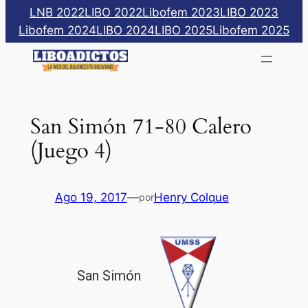
Saltar
LNB 2022
LIBO 2022
Libofem 2023
LIBO 2023
al
Libofem 2024
LIBO 2024
LIBO 2025
Libofem 2025
contenido
San Simón 71-80 Calero
(Juego 4)
Ago 19, 2017
—
Henry Colque
por
San Simón