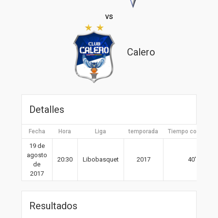
vs
Calero
Detalles
Fecha
Hora
Liga
temporada
Tiempo completo
19 de
agosto
20:30
Libobasquet
2017
40′
de
2017
Resultados