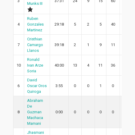
3
37:31
24
9
15
60
5
Munks III
Ruben
4
Gonzales
29:18
5
2
5
40
1
Martinez
Cristhian
7
Camargo
39:18
2
1
9
11
1
Llanos
Ronald
10
Ivan Arze
40:00
13
4
11
36
1
Soria
David
6
Oscar Oros
3:55
0
0
1
0
0
Quiroga
Abraham
De
8
Guzman
0:00
0
0
0
0
0
Machaca
Mamani
Jhasmani