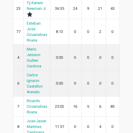
Ty Kerwin
23
Newman Jr
36:35
24
9
21
43
5
Esteban
Jose
77
8:13
0
0
2
0
0
Covarrubias
Rivera
Mario
Jeisson
4
0:00
0
0
0
0
0
Guillen
Cardona
Carlos
Ignacio
6
0:00
0
0
0
0
0
Castellon
Arevalo
Ricardo
7
Covarrubias
25:02
16
5
6
83
2
Rivera
Jose Javier
8
Martinez
11:57
0
0
4
0
0
Zambrana