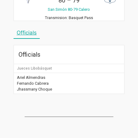
80
–
79
San Simón 80-79 Calero
Transmision:
Basquet Pass
Officials
Officials
Jueces Libobásquet
Ariel Almendras
Fernando Cabrera
Jhassmany Choque