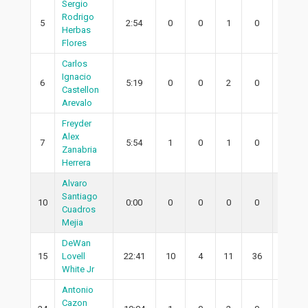
Sergio
Rodrigo
5
2:54
0
0
1
0
0
Herbas
Flores
Carlos
Ignacio
6
5:19
0
0
2
0
0
Castellon
Arevalo
Freyder
Alex
7
5:54
1
0
1
0
0
Zanabria
Herrera
Alvaro
Santiago
10
0:00
0
0
0
0
0
Cuadros
Mejia
DeWan
15
Lovell
22:41
10
4
11
36
4
White Jr
Antonio
Cazon