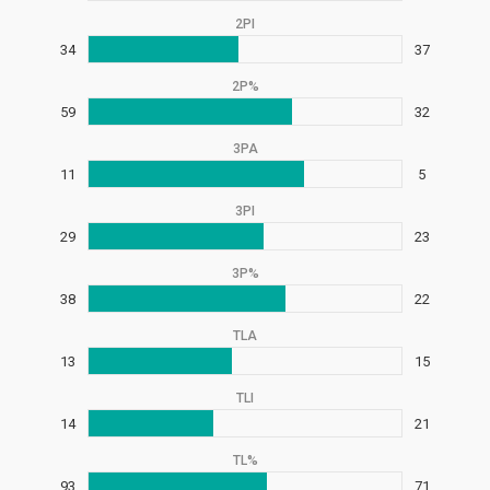
2PI
34
37
2P%
59
32
3PA
11
5
3PI
29
23
3P%
38
22
TLA
13
15
TLI
14
21
TL%
93
71