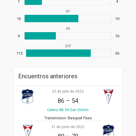
1
4
FP
16
10
FR
9
16
EFF
112
36
Encuentros anteriores
22 de julio de 2022
86
–
54
Calero 86-54 San Simón
Transmision:
Basquet Pass
21 de junio de 2022