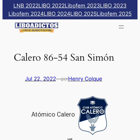
Saltar
LNB 2022
LIBO 2022
Libofem 2023
LIBO 2023
al
Libofem 2024
LIBO 2024
LIBO 2025
Libofem 2025
contenido
Calero 86-54 San Simón
Jul 22, 2022
—
Henry Colque
por
Atómico Calero
vs