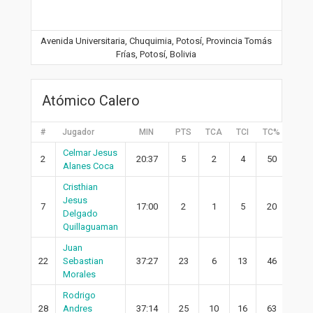
Avenida Universitaria, Chuquimia, Potosí, Provincia Tomás
Frías, Potosí, Bolivia
Atómico Calero
#
Jugador
MIN
PTS
TCA
TCI
TC%
2PA
Celmar Jesus
2
20:37
5
2
4
50
1
Alanes Coca
Cristhian
Jesus
7
17:00
2
1
5
20
1
Delgado
Quillaguaman
Juan
22
Sebastian
37:27
23
6
13
46
1
Morales
Rodrigo
28
Andres
37:14
25
10
16
63
9