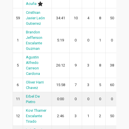
Acuña
Cristhian
59
Javier León
34:41
10
4
8
50
2
Gutierrez
Brandon
Jefferson
1
5:19
0
0
1
0
0
Escalante
Guzman
Agustin
Alfredo
5
26:12
9
3
8
38
2
Carreon
Cardona
Oliver Harri
6
15:58
7
3
5
60
3
Chavez
Erbel De
11
0:00
0
0
0
0
0
Pietro
Kovi Thamer
12
Escalante
2:46
3
1
2
50
0
Tirado