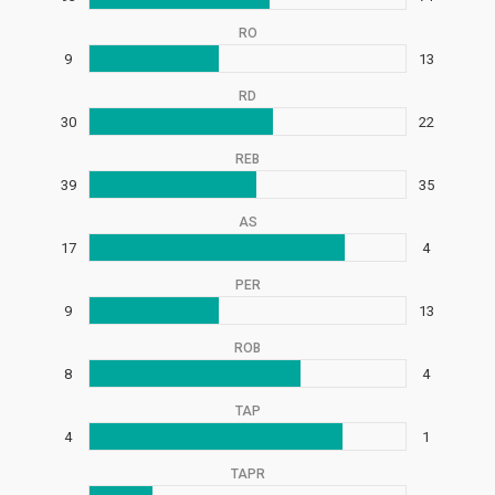
RO
9
13
RD
30
22
REB
39
35
AS
17
4
PER
9
13
ROB
8
4
TAP
4
1
TAPR