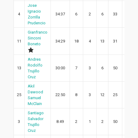
Jose
Ignacio
4
34:37
6
2
6
33
2
Zorrilla
Prudencio
Gianfranco
Sinconi
11
34:29
18
4
13
31
2
Boneto
Andres
Rodolfo
13
30:00
7
3
6
50
2
Trujillo
Cruz
Akil
Dawood
25
22:50
8
3
12
25
1
Samuel
McClain
Santiago
Salvador
3
8:49
2
1
2
50
1
Trujillo
Cruz