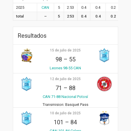
2025
CAN
5
2:53
0.4
0.4
0.2
0.6
total
–
5
2:53
0.4
0.4
0.2
0.6
Resultados
15 de julio de 2025
98
–
55
Leones 98-55 CAN
12 de julio de 2025
71
–
88
CAN 71-88 Nacional Potosí
Transmision:
Basquet Pass
10 de julio de 2025
101
–
84
CAN 101-84 Calero