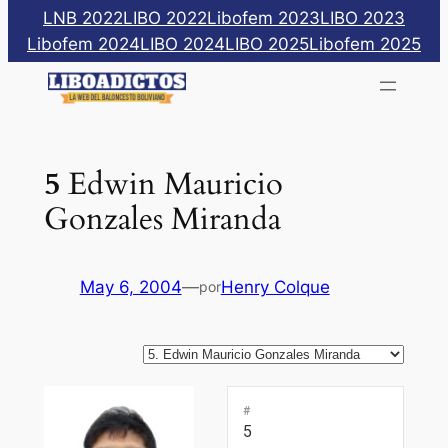
Saltar
LNB 2022
LIBO 2022
Libofem 2023
LIBO 2023
al
Libofem 2024
LIBO 2024
LIBO 2025
Libofem 2025
contenido
5
Edwin Mauricio
Gonzales Miranda
May 6, 2004
—
Henry Colque
por
#
5