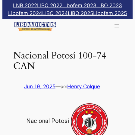
Saltar
LNB 2022
LIBO 2022
Libofem 2023
LIBO 2023
al
Libofem 2024
LIBO 2024
LIBO 2025
Libofem 2025
contenido
Nacional Potosí 100-74
CAN
Jun 19, 2025
—
Henry Colque
por
Nacional Potosí