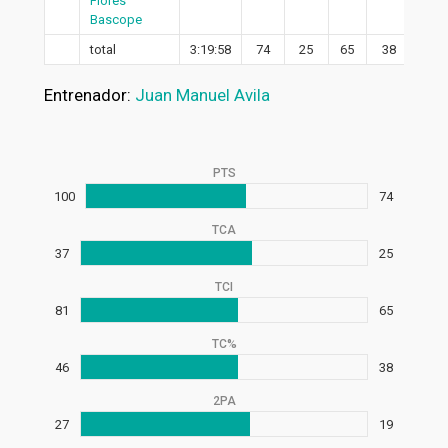
Flores
Bascope
total
3:19:58
74
25
65
38
19
Entrenador:
Juan Manuel Avila
PTS
100
74
TCA
37
25
TCI
81
65
TC%
46
38
2PA
27
19