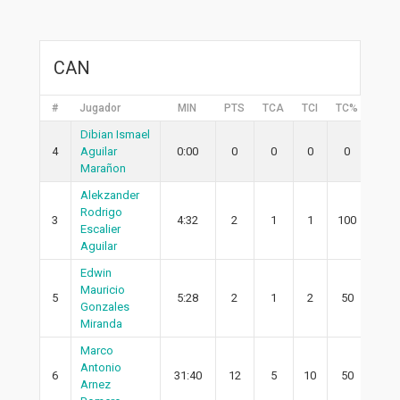
CAN
#
Jugador
MIN
PTS
TCA
TCI
TC%
2PA
Dibian Ismael
4
Aguilar
0:00
0
0
0
0
0
Marañon
Alekzander
Rodrigo
3
4:32
2
1
1
100
1
Escalier
Aguilar
Edwin
Mauricio
5
5:28
2
1
2
50
1
Gonzales
Miranda
Marco
Antonio
6
31:40
12
5
10
50
4
Arnez