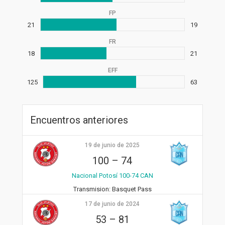
FP
21
19
FR
18
21
EFF
125
63
Encuentros anteriores
19 de junio de 2025
100
–
74
Nacional Potosí 100-74 CAN
Transmision:
Basquet Pass
17 de junio de 2024
53
–
81