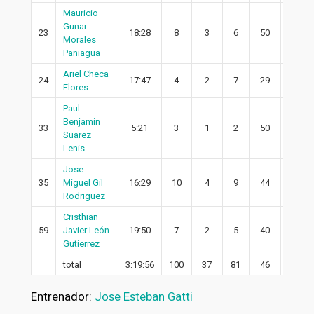
Mauricio
Gunar
23
18:28
8
3
6
50
3
Morales
Paniagua
Ariel Checa
24
17:47
4
2
7
29
2
Flores
Paul
Benjamin
33
5:21
3
1
2
50
0
Suarez
Lenis
Jose
35
Miguel Gil
16:29
10
4
9
44
2
Rodriguez
Cristhian
59
Javier León
19:50
7
2
5
40
0
Gutierrez
total
3:19:56
100
37
81
46
27
Entrenador:
Jose Esteban Gatti