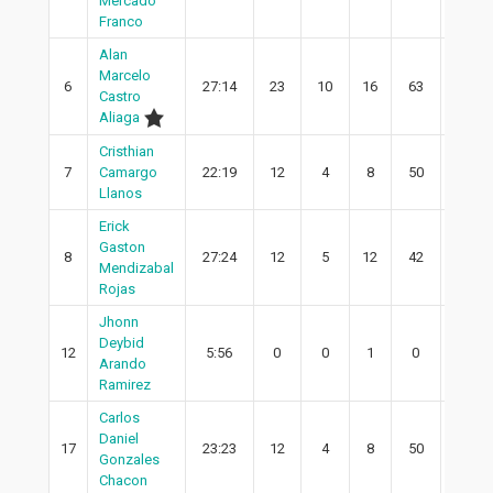
Mercado
Franco
Alan
Marcelo
6
27:14
23
10
16
63
9
Castro
Aliaga
Cristhian
7
Camargo
22:19
12
4
8
50
4
Llanos
Erick
Gaston
8
27:24
12
5
12
42
3
Mendizabal
Rojas
Jhonn
Deybid
12
5:56
0
0
1
0
0
Arando
Ramirez
Carlos
Daniel
17
23:23
12
4
8
50
2
Gonzales
Chacon