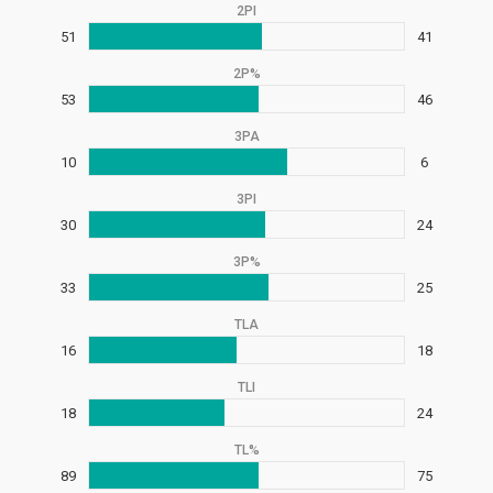
2PI
51
41
2P%
53
46
3PA
10
6
3PI
30
24
3P%
33
25
TLA
16
18
TLI
18
24
TL%
89
75