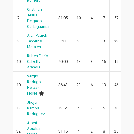
Romero
Cristhian
Jesus
7
31:05
10
4
7
57
2
Delgado
Quillaguaman
Alan Patrick
8
Terceros
5:21
3
1
3
33
0
Morales
Ruben Dario
10
Calvetty
40:00
14
3
16
19
3
Arandia
Sergio
Rodrigo
10
36:43
23
6
13
46
4
Herbas
Flores
Jhojan
13
Barrios
13:54
4
2
5
40
2
Rodriguez
Albert
Abraham
32
31:15
4
2
8
25
2