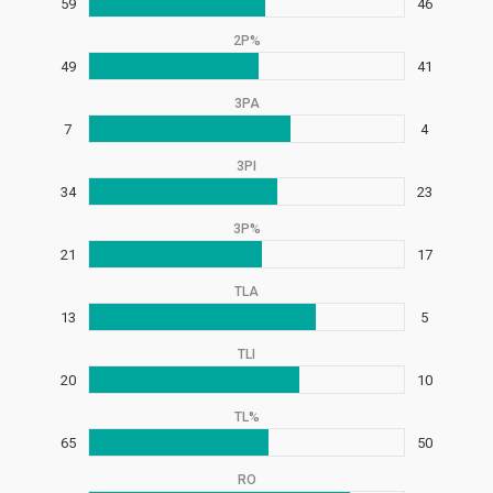
59
46
2P%
49
41
3PA
7
4
3PI
34
23
3P%
21
17
TLA
13
5
TLI
20
10
TL%
65
50
RO