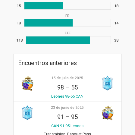
15
18
FR
18
14
EFF
118
38
Encuentros anteriores
15 de julio de 2025
98
–
55
Leones 98-55 CAN
23 de junio de 2025
91
–
95
CAN 91-95 Leones
Transmision:
Basquet Pass