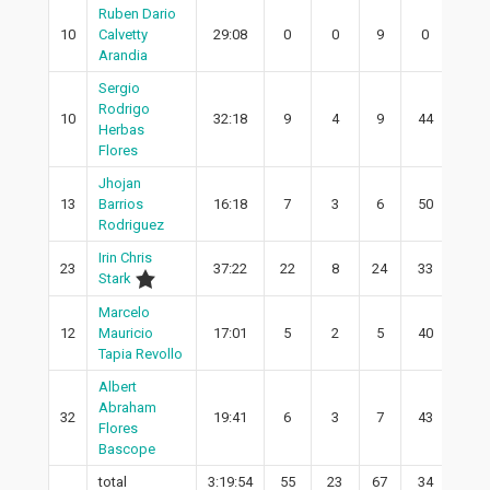
Ruben Dario
10
Calvetty
29:08
0
0
9
0
0
Arandia
Sergio
Rodrigo
10
32:18
9
4
9
44
3
Herbas
Flores
Jhojan
13
Barrios
16:18
7
3
6
50
3
Rodriguez
Irin Chris
23
37:22
22
8
24
33
6
Stark
Marcelo
12
Mauricio
17:01
5
2
5
40
1
Tapia Revollo
Albert
Abraham
32
19:41
6
3
7
43
3
Flores
Bascope
total
3:19:54
55
23
67
34
19