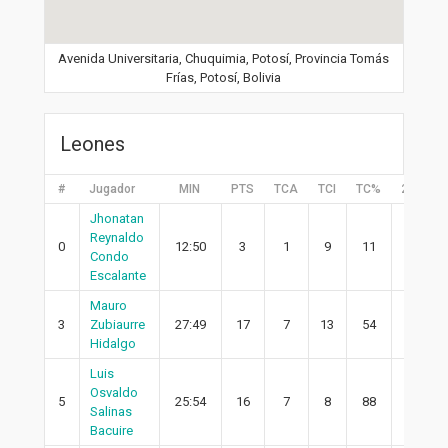
Avenida Universitaria, Chuquimia, Potosí, Provincia Tomás
Frías, Potosí, Bolivia
Leones
#
Jugador
MIN
PTS
TCA
TCI
TC%
2PA
Jhonatan
Reynaldo
0
12:50
3
1
9
11
0
Condo
Escalante
Mauro
3
Zubiaurre
27:49
17
7
13
54
5
Hidalgo
Luis
Osvaldo
5
25:54
16
7
8
88
7
Salinas
Bacuire