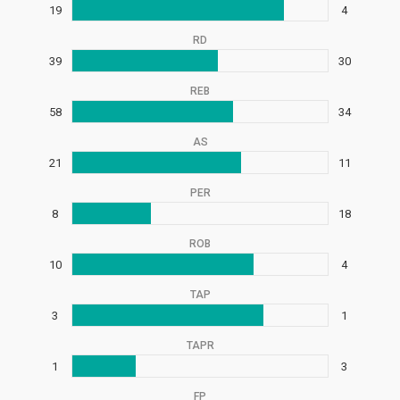
19
4
RD
39
30
REB
58
34
AS
21
11
PER
8
18
ROB
10
4
TAP
3
1
TAPR
1
3
FP