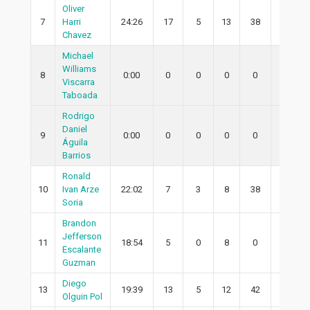
Oliver
7
Harri
24:26
17
5
13
38
5
Chavez
Michael
Williams
8
0:00
0
0
0
0
0
Viscarra
Taboada
Rodrigo
Daniel
9
0:00
0
0
0
0
0
Águila
Barrios
Ronald
10
Ivan Arze
22:02
7
3
8
38
2
Soria
Brandon
Jefferson
11
18:54
5
0
8
0
0
Escalante
Guzman
Diego
13
19:39
13
5
12
42
2
Olguin Pol