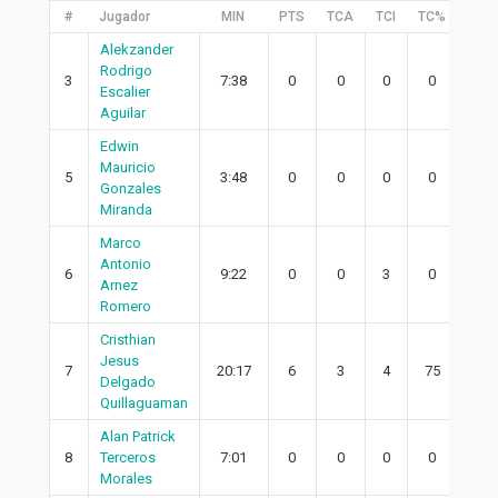
#
Jugador
MIN
PTS
TCA
TCI
TC%
2PA
Alekzander
Rodrigo
3
7:38
0
0
0
0
0
Escalier
Aguilar
Edwin
Mauricio
5
3:48
0
0
0
0
0
Gonzales
Miranda
Marco
Antonio
6
9:22
0
0
3
0
0
Arnez
Romero
Cristhian
Jesus
7
20:17
6
3
4
75
3
Delgado
Quillaguaman
Alan Patrick
8
Terceros
7:01
0
0
0
0
0
Morales