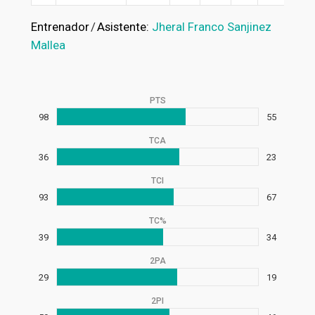
Entrenador
/
Asistente:
Jheral Franco Sanjinez
Mallea
PTS
98
55
TCA
36
23
TCI
93
67
TC%
39
34
2PA
29
19
2PI