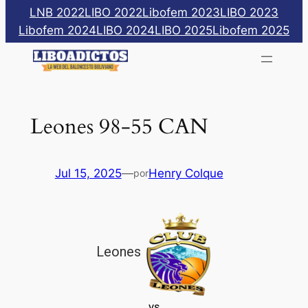
Saltar
LNB 2022
LIBO 2022
Libofem 2023
LIBO 2023
al
Libofem 2024
LIBO 2024
LIBO 2025
Libofem 2025
contenido
Leones 98-55 CAN
Jul 15, 2025
—
Henry Colque
por
Leones
vs