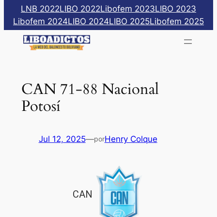
Saltar
LNB 2022
LIBO 2022
Libofem 2023
LIBO 2023
al
Libofem 2024
LIBO 2024
LIBO 2025
Libofem 2025
contenido
CAN 71-88 Nacional
Potosí
Jul 12, 2025
—
Henry Colque
por
CAN