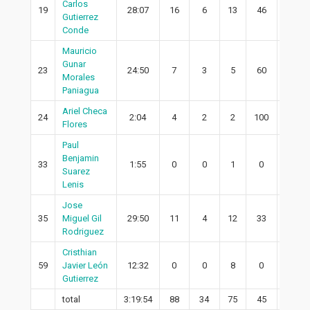
Carlos
19
28:07
16
6
13
46
5
Gutierrez
Conde
Mauricio
Gunar
23
24:50
7
3
5
60
2
Morales
Paniagua
Ariel Checa
24
2:04
4
2
2
100
2
Flores
Paul
Benjamin
33
1:55
0
0
1
0
0
Suarez
Lenis
Jose
35
Miguel Gil
29:50
11
4
12
33
3
Rodriguez
Cristhian
59
Javier León
12:32
0
0
8
0
0
Gutierrez
total
3:19:54
88
34
75
45
29