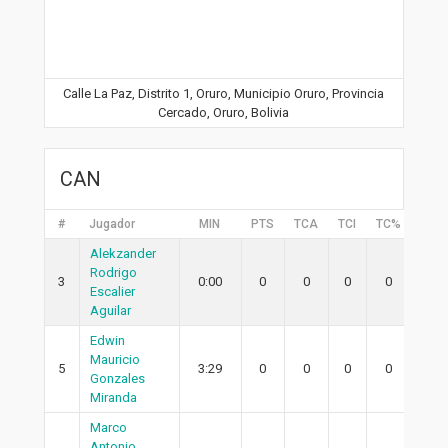
Calle La Paz, Distrito 1, Oruro, Municipio Oruro, Provincia
Cercado, Oruro, Bolivia
CAN
#
Jugador
MIN
PTS
TCA
TCI
TC%
2PA
Alekzander
Rodrigo
3
0:00
0
0
0
0
0
Escalier
Aguilar
Edwin
Mauricio
5
3:29
0
0
0
0
0
Gonzales
Miranda
Marco
Antonio