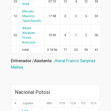
23
37:13
12
4
12
33
2
Stark
Marcelo
12
Mauricio
17:58
4
2
6
33
2
Tapia Revollo
Albert
Abraham
32
10:53
4
1
2
50
1
Flores
Bascope
total
3:19:56
71
24
59
41
17
Entrenador
/
Asistente:
Jheral Franco Sanjinez
Mallea
Nacional Potosí
#
Jugador
MIN
PTS
TCA
TCI
TC%
2PA
Luis