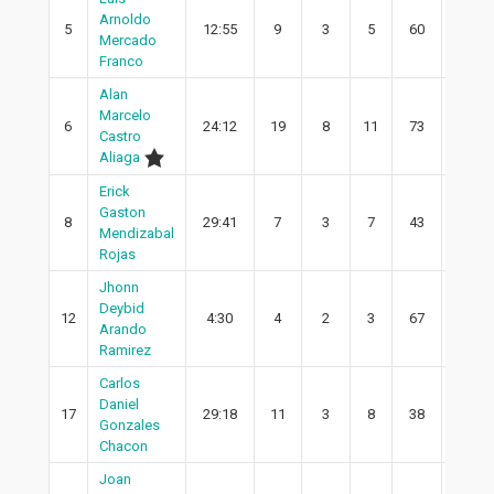
Arnoldo
5
12:55
9
3
5
60
3
Mercado
Franco
Alan
Marcelo
6
24:12
19
8
11
73
8
Castro
Aliaga
Erick
Gaston
8
29:41
7
3
7
43
2
Mendizabal
Rojas
Jhonn
Deybid
12
4:30
4
2
3
67
2
Arando
Ramirez
Carlos
Daniel
17
29:18
11
3
8
38
2
Gonzales
Chacon
Joan