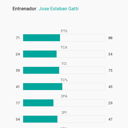
Entrenador:
Jose Esteban Gatti
PTS
71
88
TCA
24
34
TCI
59
75
TC%
41
45
2PA
17
29
2PI
34
47