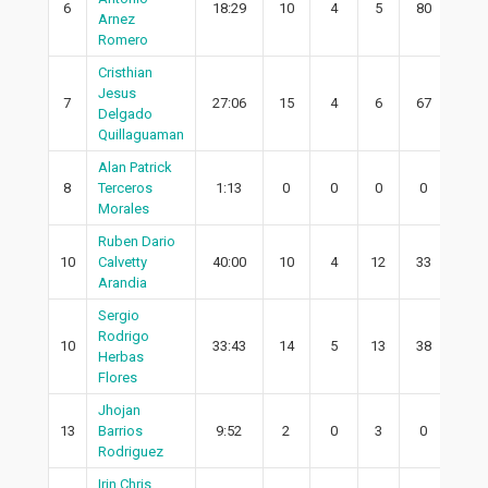
6
18:29
10
4
5
80
3
Arnez
Romero
Cristhian
Jesus
7
27:06
15
4
6
67
2
Delgado
Quillaguaman
Alan Patrick
8
Terceros
1:13
0
0
0
0
0
Morales
Ruben Dario
10
Calvetty
40:00
10
4
12
33
3
Arandia
Sergio
Rodrigo
10
33:43
14
5
13
38
4
Herbas
Flores
Jhojan
13
Barrios
9:52
2
0
3
0
0
Rodriguez
Irin Chris