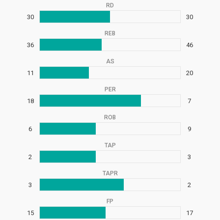
RD
30
30
REB
36
46
AS
11
20
PER
18
7
ROB
6
9
TAP
2
3
TAPR
3
2
FP
15
17