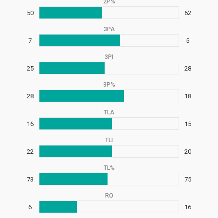
2P%
50
62
3PA
7
5
3PI
25
28
3P%
28
18
TLA
16
15
TLI
22
20
TL%
73
75
RO
6
16