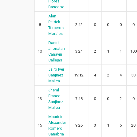
Flores
Bascope
Alan
Patrick
8
2:42
0
0
0
0
Terceros
Morales
Daniel
Jhonatan
10
3:24
2
1
1
100
Canaviri
Callejas
Jairo Iver
11
Sanjinez
19:12
4
2
4
50
Mallea
Jheral
Franco
13
7:48
0
0
2
0
Sanjinez
Mallea
Mauricio
Alexander
15
9:26
3
1
5
20
Romero
Sanabria