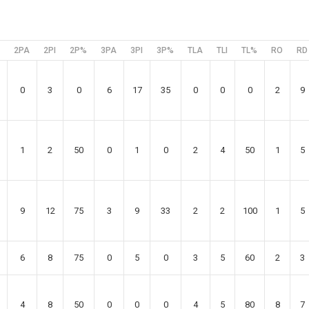
2PA
2PI
2P%
3PA
3PI
3P%
TLA
TLI
TL%
RO
RD
0
3
0
6
17
35
0
0
0
2
9
1
2
50
0
1
0
2
4
50
1
5
9
12
75
3
9
33
2
2
100
1
5
6
8
75
0
5
0
3
5
60
2
3
4
8
50
0
0
0
4
5
80
8
7