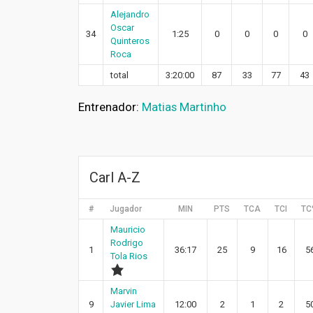
Alejandro
Oscar
34
1:25
0
0
0
0
Quinteros
Roca
total
3:20:00
87
33
77
43
Entrenador:
Matias Martinho
Carl A-Z
#
Jugador
MIN
PTS
TCA
TCI
TC
Mauricio
Rodrigo
1
36:17
25
9
16
5
Tola Rios
Marvin
9
Javier Lima
12:00
2
1
2
5