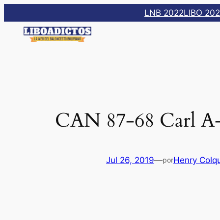
Saltar
LNB 2022
LIBO 20
al
contenido
CAN 87-68 Carl A
Jul 26, 2019
—
Henry Colq
por