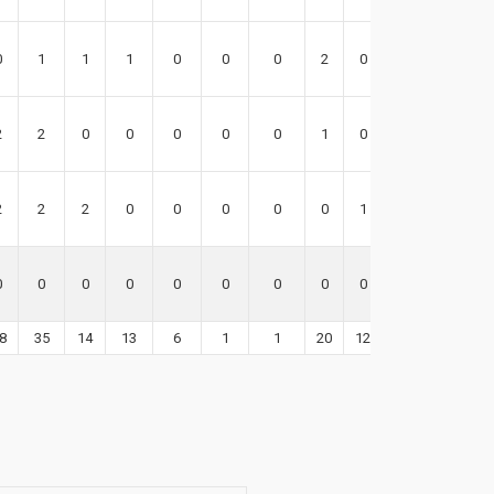
0
1
1
1
0
0
0
2
0
1
2
2
0
0
0
0
0
1
0
-3
2
2
2
0
0
0
0
0
1
1
0
0
0
0
0
0
0
0
0
0
8
35
14
13
6
1
1
20
12
60