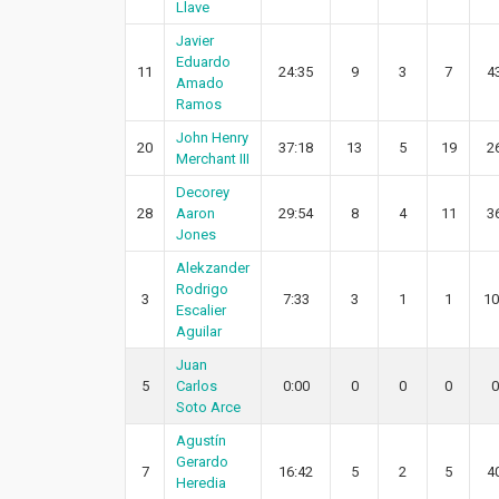
Llave
Javier
Eduardo
11
24:35
9
3
7
4
Amado
Ramos
John Henry
20
37:18
13
5
19
2
Merchant III
Decorey
28
Aaron
29:54
8
4
11
3
Jones
Alekzander
Rodrigo
3
7:33
3
1
1
10
Escalier
Aguilar
Juan
5
Carlos
0:00
0
0
0
0
Soto Arce
Agustín
Gerardo
7
16:42
5
2
5
4
Heredia