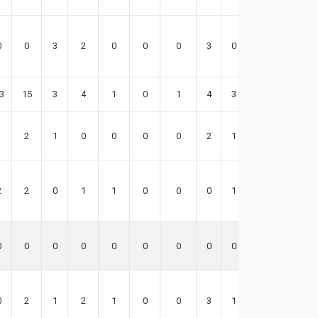
0
0
3
2
0
0
0
3
0
6
3
15
3
4
1
0
1
4
3
13
1
2
1
0
0
0
0
2
1
4
2
2
0
1
1
0
0
0
1
5
0
0
0
0
0
0
0
0
0
0
0
2
1
2
1
0
0
3
1
3