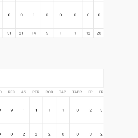
0
0
1
0
0
0
0
0
-1
51
21
14
5
1
1
12
20
102
D
REB
AS
PER
ROB
TAP
TAPR
FP
FR
EFF
8
9
1
1
1
1
0
2
3
28
0
0
2
2
2
0
0
3
2
2