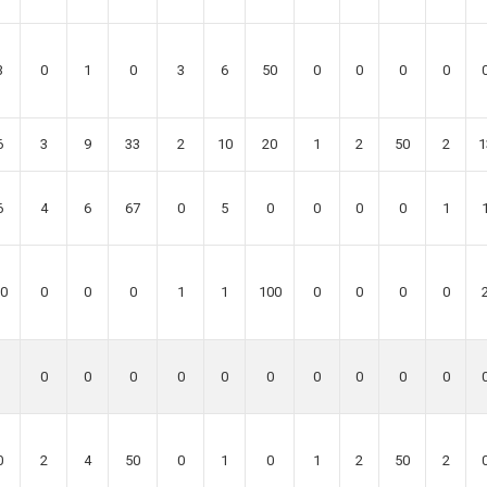
3
0
1
0
3
6
50
0
0
0
0
6
3
9
33
2
10
20
1
2
50
2
1
6
4
6
67
0
5
0
0
0
0
1
0
0
0
0
1
1
100
0
0
0
0
0
0
0
0
0
0
0
0
0
0
0
2
4
50
0
1
0
1
2
50
2