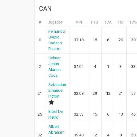
CAN
#
Jugador
MIN
PTS
TCA
TCI
TC%
Fernando
Ovidio
0
37:18
18
6
20
30
Cadario
Pizarro
Celmar
Jesus
2
34:04
4
1
3
33
Alanes
Coca
Sebastian
Emanuel
21
32:08
29
12
21
57
Picton
Erbel De
25
32:53
15
6
13
46
Pietro
Albert
Abraham
32
19:40
12
4
8
50