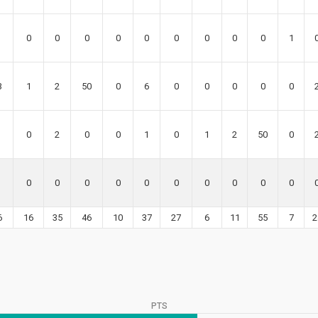
0
0
0
0
0
0
0
0
0
1
3
1
2
50
0
6
0
0
0
0
0
0
2
0
0
1
0
1
2
50
0
0
0
0
0
0
0
0
0
0
0
6
16
35
46
10
37
27
6
11
55
7
2
PTS