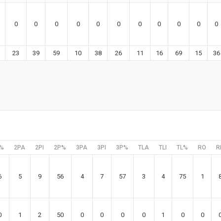
0
0
0
0
0
0
0
0
0
0
0
23
39
59
10
38
26
11
16
69
15
36
%
2PA
2PI
2P%
3PA
3PI
3P%
TLA
TLI
TL%
RO
R
6
5
9
56
4
7
57
3
4
75
1
0
1
2
50
0
0
0
0
1
0
0