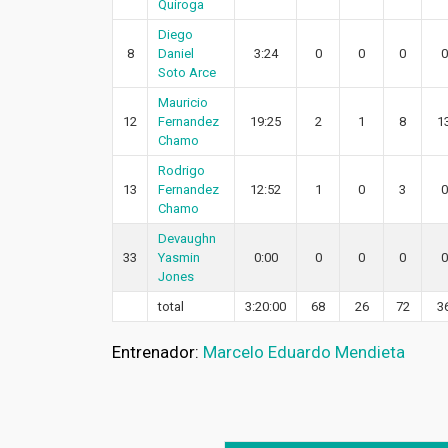
Quiroga
Diego
8
Daniel
3:24
0
0
0
0
Soto Arce
Mauricio
12
Fernandez
19:25
2
1
8
1
Chamo
Rodrigo
13
Fernandez
12:52
1
0
3
0
Chamo
Devaughn
33
Yasmin
0:00
0
0
0
0
Jones
total
3:20:00
68
26
72
3
Entrenador:
Marcelo Eduardo Mendieta