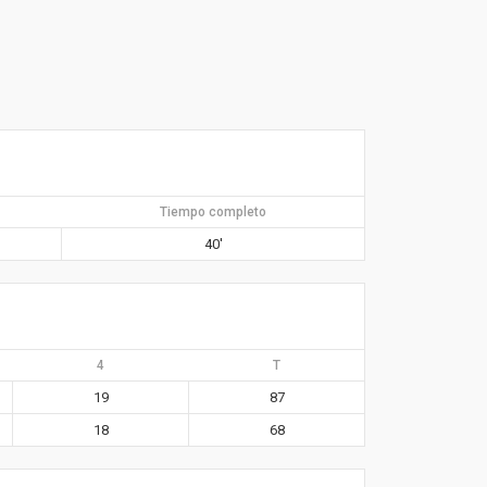
Tiempo completo
40′
4
T
19
87
18
68