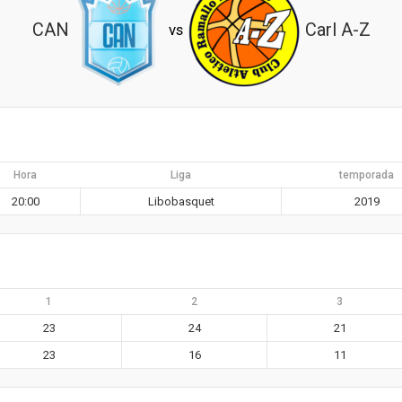
CAN
Carl A-Z
vs
Hora
Liga
temporada
20:00
Libobasquet
2019
1
2
3
23
24
21
23
16
11