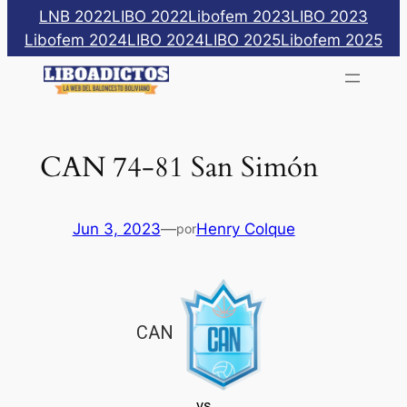
Saltar
LNB 2022
LIBO 2022
Libofem 2023
LIBO 2023
al
Libofem 2024
LIBO 2024
LIBO 2025
Libofem 2025
contenido
CAN 74-81 San Simón
Jun 3, 2023
—
Henry Colque
por
CAN
vs