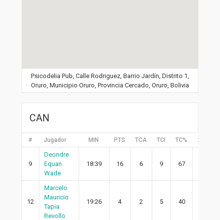
Psicodelia Pub, Calle Rodriguez, Barrio Jardín, Distrito 1,
Oruro, Municipio Oruro, Provincia Cercado, Oruro, Bolivia
CAN
#
Jugador
MIN
PTS
TCA
TCI
TC%
2PA
Deondre
9
Equan
18:39
16
6
9
67
6
Wade
Marcelo
Mauricio
12
19:26
4
2
5
40
2
Tapia
Revollo