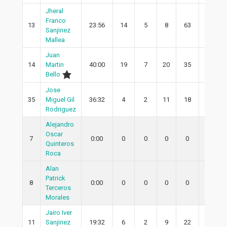
Jheral
Franco
13
23:56
14
5
8
63
1
Sanjinez
Mallea
Juan
14
Martin
40:00
19
7
20
35
4
Bello
Jose
35
Miguel Gil
36:32
4
2
11
18
2
Rodriguez
Alejandro
Oscar
7
0:00
0
0
0
0
0
Quinteros
Roca
Alan
Patrick
8
0:00
0
0
0
0
0
Terceros
Morales
Jairo Iver
11
Sanjinez
19:32
6
2
9
22
0