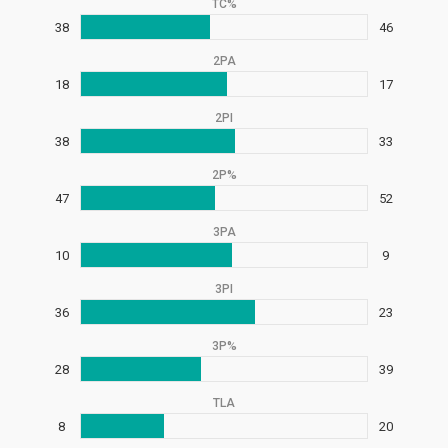
TC%
38
46
2PA
18
17
2PI
38
33
2P%
47
52
3PA
10
9
3PI
36
23
3P%
28
39
TLA
8
20