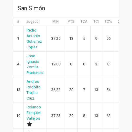
San Simón
#
Jugador
MIN
PTS
TCA
TCI
TC%
2PA
Pedro
Antonio
1
37:25
13
5
9
56
2
Gutierrez
Lopez
Jose
Ignacio
4
19:00
0
0
3
0
0
Zorrilla
Prudencio
Andres
Rodolfo
13
36:22
20
7
13
54
6
Trujillo
Cruz
Rolando
Exequiel
19
37:23
29
8
13
62
3
Vallejos