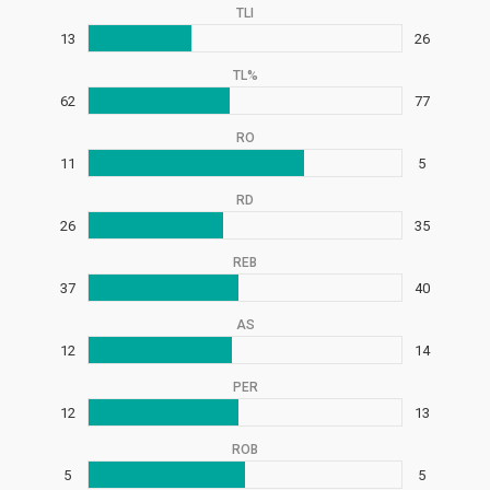
TLI
13
26
TL%
62
77
RO
11
5
RD
26
35
REB
37
40
AS
12
14
PER
12
13
ROB
5
5