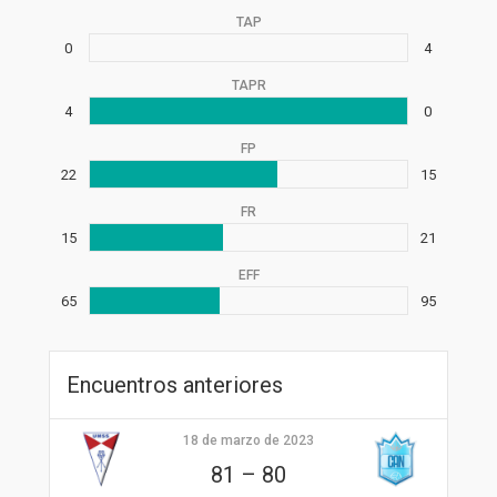
TAP
0
4
TAPR
4
0
FP
22
15
FR
15
21
EFF
65
95
Encuentros anteriores
18 de marzo de 2023
81
–
80