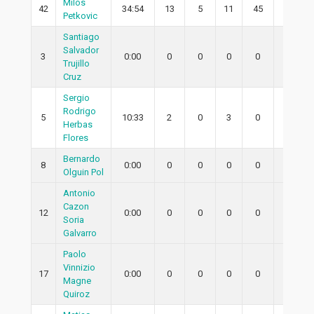
Milos
42
34:54
13
5
11
45
5
Petkovic
Santiago
Salvador
3
0:00
0
0
0
0
0
Trujillo
Cruz
Sergio
Rodrigo
5
10:33
2
0
3
0
0
Herbas
Flores
Bernardo
8
0:00
0
0
0
0
0
Olguin Pol
Antonio
Cazon
12
0:00
0
0
0
0
0
Soria
Galvarro
Paolo
Vinnizio
17
0:00
0
0
0
0
0
Magne
Quiroz