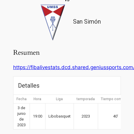
San Simón
Resumen
https://fibalivestats.dcd.shared.geniussports.c
Detalles
Fecha
Hora
Liga
temporada
Tiempo completo
3 de
junio
19:00
Libobasquet
2023
40′
de
2023