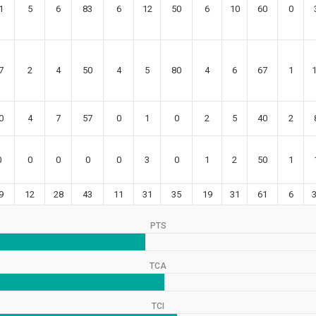
1
5
6
83
6
12
50
6
10
60
0
7
2
4
50
4
5
80
4
6
67
1
0
4
7
57
0
1
0
2
5
40
2
0
0
0
0
0
3
0
1
2
50
1
9
12
28
43
11
31
35
19
31
61
6
PTS
TCA
TCI