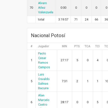
Alvaro
70
Añez
0:00
0
0
0
0
Valenzuela
total
3:19:57
71
24
66
36
Nacional Potosí
#
Jugador
MIN
PTS
TCA
TCI
T
Paolo
Cesar
1
27:17
5
0
4
Ramos
Campos
Luis
Osvaldo
5
7:31
2
1
1
1
Salinas
Bacuire
Alan
Marcelo
6
28:17
0
0
5
Castro