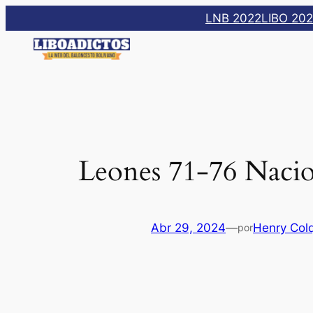
Saltar
LNB 2022
LIBO 20
al
contenido
Leones 71-76 Nacio
Abr 29, 2024
—
Henry Col
por