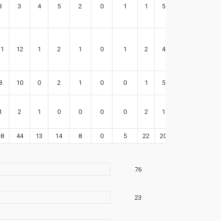
3
3
4
5
2
0
1
1
5
27
11
12
1
2
1
0
1
2
4
27
8
10
0
2
1
0
0
1
5
12
1
2
1
0
0
0
0
2
1
0
38
44
13
14
8
0
5
22
20
79
76
23