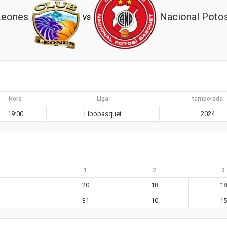
Leones
Nacional Potos
vs
Hora
Liga
temporada
19:00
Libobasquet
2024
1
2
3
20
18
18
31
10
15