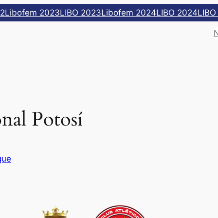
22
Libofem 2023
LIBO 2023
Libofem 2024
LIBO 2024
LIBO
nal Potosí
que