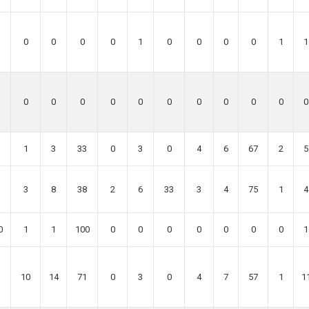
0
0
0
0
1
0
0
0
0
1
1
0
0
0
0
0
0
0
0
0
0
0
1
3
33
0
3
0
4
6
67
2
5
3
8
38
2
6
33
3
4
75
1
4
0
1
1
100
0
0
0
0
0
0
0
1
10
14
71
0
3
0
4
7
57
1
1