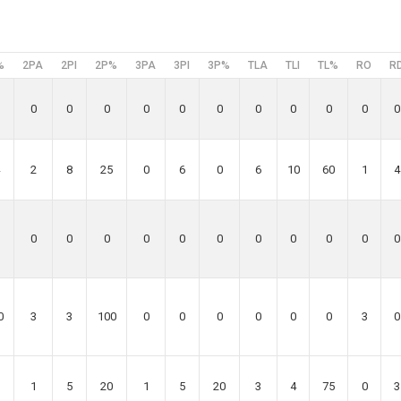
%
2PA
2PI
2P%
3PA
3PI
3P%
TLA
TLI
TL%
RO
R
0
0
0
0
0
0
0
0
0
0
0
2
8
25
0
6
0
6
10
60
1
4
0
0
0
0
0
0
0
0
0
0
0
0
3
3
100
0
0
0
0
0
0
3
0
1
5
20
1
5
20
3
4
75
0
3