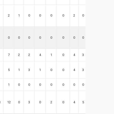
2
1
0
0
0
0
2
0
2
0
0
0
0
0
0
0
0
0
7
2
2
4
1
0
4
3
11
5
1
3
1
0
0
4
3
9
1
0
0
0
0
0
0
0
3
1
12
0
3
0
2
0
4
5
25