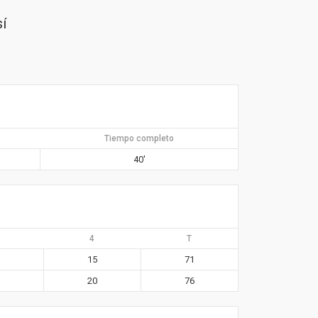
í
Tiempo completo
40′
4
T
15
71
20
76