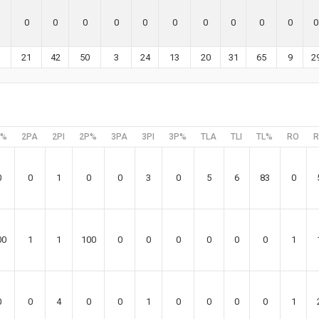
0
0
0
0
0
0
0
0
0
0
0
21
42
50
3
24
13
20
31
65
9
2
C%
2PA
2PI
2P%
3PA
3PI
3P%
TLA
TLI
TL%
RO
R
0
0
1
0
0
3
0
5
6
83
0
00
1
1
100
0
0
0
0
0
0
1
0
0
4
0
0
1
0
0
0
0
1