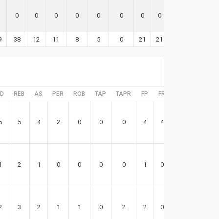
0
0
0
0
0
0
0
0
0
9
38
12
11
8
5
0
21
21
70
D
REB
AS
PER
ROB
TAP
TAPR
FP
FR
EFF
5
5
4
2
0
0
0
4
4
7
1
2
1
0
0
0
0
1
0
5
2
3
2
1
1
0
2
2
0
0