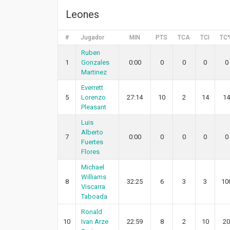
Leones
#
Jugador
MIN
PTS
TCA
TCI
TC
Ruben
1
Gonzales
0:00
0
0
0
0
Martinez
Everrett
5
Lorenzo
27:14
10
2
14
14
Pleasant
Luis
Alberto
7
0:00
0
0
0
0
Fuertes
Flores
Michael
Williams
8
32:25
6
3
3
10
Viscarra
Taboada
Ronald
10
Ivan Arze
22:59
8
2
10
20