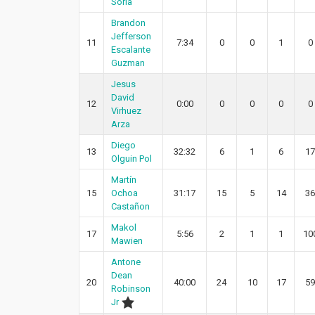
Soria
Brandon
Jefferson
11
7:34
0
0
1
0
Escalante
Guzman
Jesus
David
12
0:00
0
0
0
0
Virhuez
Arza
Diego
13
32:32
6
1
6
17
Olguin Pol
Martín
15
Ochoa
31:17
15
5
14
36
Castañon
Makol
17
5:56
2
1
1
10
Mawien
Antone
Dean
20
40:00
24
10
17
59
Robinson
Jr