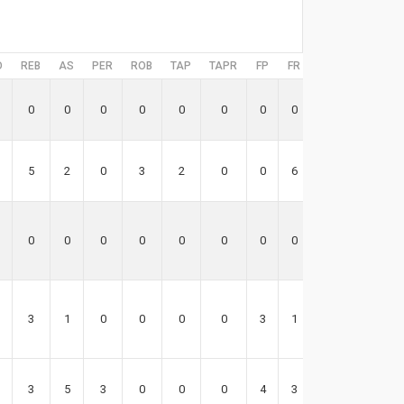
D
REB
AS
PER
ROB
TAP
TAPR
FP
FR
EFF
0
0
0
0
0
0
0
0
0
5
2
0
3
2
0
0
6
6
0
0
0
0
0
0
0
0
0
3
1
0
0
0
0
3
1
10
3
5
3
0
0
0
4
3
4