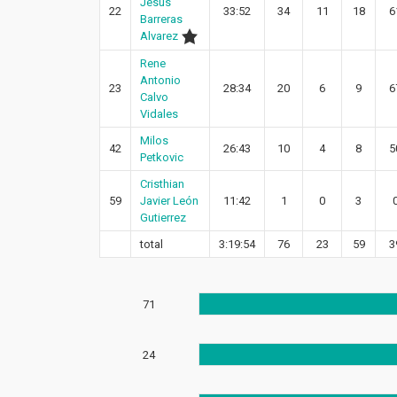
Jesus
22
33:52
34
11
18
6
Barreras
Alvarez
Rene
Antonio
23
28:34
20
6
9
6
Calvo
Vidales
Milos
42
26:43
10
4
8
5
Petkovic
Cristhian
59
Javier León
11:42
1
0
3
Gutierrez
total
3:19:54
76
23
59
3
71
24