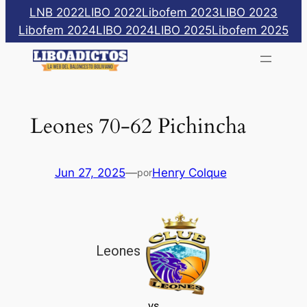
Saltar
LNB 2022
LIBO 2022
Libofem 2023
LIBO 2023
al
Libofem 2024
LIBO 2024
LIBO 2025
Libofem 2025
contenido
Leones 70-62 Pichincha
Jun 27, 2025
—
Henry Colque
por
Leones
vs