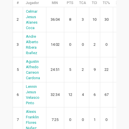
#
Jugador
MIN
PTS
TCA
TCI
TC%
2PA
Celmar
Jesus
2
36:04
8
3
10
30
2
Alanes
Coca
Andre
Alberto
3
14:02
0
0
2
0
0
Ribera
Ibañez
Agustin
Alfredo
5
24:51
5
2
9
22
1
Carreon
Cardona
Lennin
Jesus
6
32:34
12
4
6
67
0
Velasco
Pinto
Alexis
Franklin
7
7:25
0
0
1
0
0
Flores
Nuñez