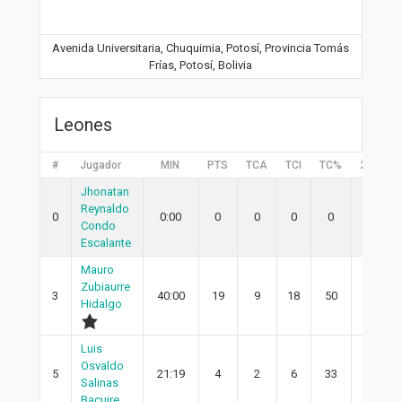
Avenida Universitaria, Chuquimia, Potosí, Provincia Tomás
Frías, Potosí, Bolivia
Leones
#
Jugador
MIN
PTS
TCA
TCI
TC%
2PA
Jhonatan
Reynaldo
0
0:00
0
0
0
0
0
Condo
Escalante
Mauro
Zubiaurre
3
40:00
19
9
18
50
9
Hidalgo
Luis
Osvaldo
5
21:19
4
2
6
33
2
Salinas
Bacuire