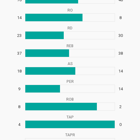
RO
14
8
RD
23
30
REB
37
38
AS
18
14
PER
9
14
ROB
8
2
TAP
4
0
TAPR