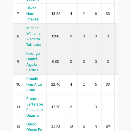
Oliver
7
Harri
13:55
4
2
6
33
2
Chavez
Michael
Williams
8
0:00
0
0
0
0
0
Viscarra
Taboada
Rodrigo
Daniel
9
0:00
0
0
0
0
0
Águila
Barrios
Ronald
10
Ivan Arze
22:46
4
2
6
33
2
Soria
Brandon
Jefferson
11
17:20
2
1
9
11
1
Escalante
Guzman
Diego
13
34:23
15
6
9
67
6
Olguin Pol