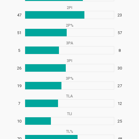
2PI
47
23
2P%
51
57
3PA
5
8
3PI
26
30
3P%
19
27
TLA
7
12
TLI
10
25
TL%
70
48