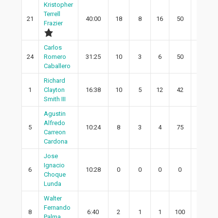
Kristopher
Terrell
21
40:00
18
8
16
50
8
Frazier
Carlos
24
Romero
31:25
10
3
6
50
2
Caballero
Richard
1
Clayton
16:38
10
5
12
42
5
Smith III
Agustin
Alfredo
5
10:24
8
3
4
75
2
Carreon
Cardona
Jose
Ignacio
6
10:28
0
0
0
0
0
Choque
Lunda
Walter
Fernando
8
6:40
2
1
1
100
1
Palma