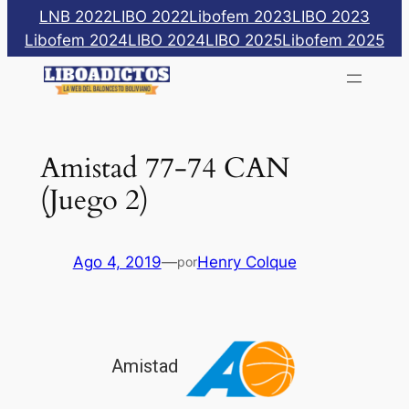
Saltar
LNB 2022
LIBO 2022
Libofem 2023
LIBO 2023
al
Libofem 2024
LIBO 2024
LIBO 2025
Libofem 2025
contenido
Amistad 77-74 CAN
(Juego 2)
Ago 4, 2019
—
Henry Colque
por
Amistad