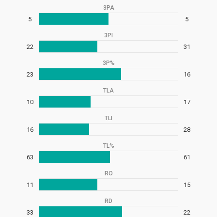
3PA
5
5
3PI
22
31
3P%
23
16
TLA
10
17
TLI
16
28
TL%
63
61
RO
11
15
RD
33
22