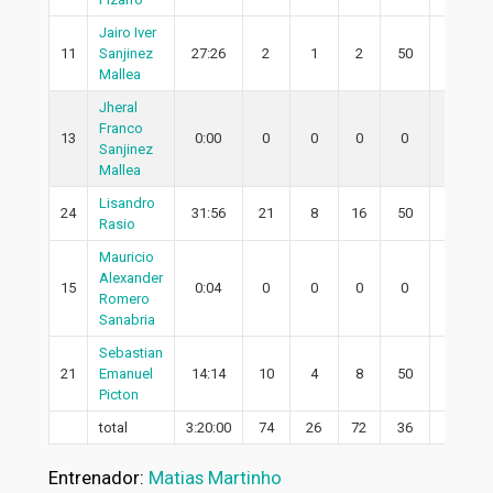
Jairo Iver
11
Sanjinez
27:26
2
1
2
50
1
Mallea
Jheral
Franco
13
0:00
0
0
0
0
0
Sanjinez
Mallea
Lisandro
24
31:56
21
8
16
50
7
Rasio
Mauricio
Alexander
15
0:04
0
0
0
0
0
Romero
Sanabria
Sebastian
21
Emanuel
14:14
10
4
8
50
4
Picton
total
3:20:00
74
26
72
36
21
Entrenador:
Matias Martinho