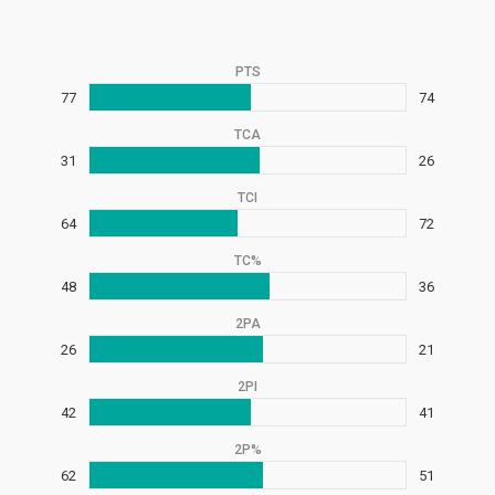
PTS
77
74
TCA
31
26
TCI
64
72
TC%
48
36
2PA
26
21
2PI
42
41
2P%
62
51