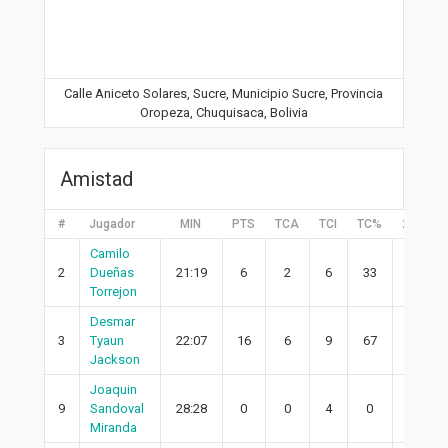
Calle Aniceto Solares, Sucre, Municipio Sucre, Provincia
Oropeza, Chuquisaca, Bolivia
Amistad
#
Jugador
MIN
PTS
TCA
TCI
TC%
2PA
Camilo
2
Dueñas
21:19
6
2
6
33
0
Torrejon
Desmar
3
Tyaun
22:07
16
6
9
67
6
Jackson
Joaquin
9
Sandoval
28:28
0
0
4
0
0
Miranda