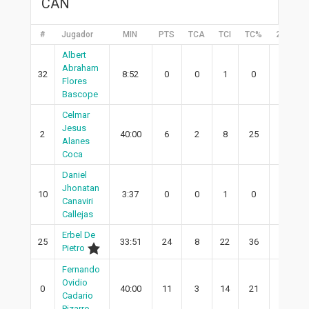
CAN
#
Jugador
MIN
PTS
TCA
TCI
TC%
2PA
Albert
Abraham
32
8:52
0
0
1
0
0
Flores
Bascope
Celmar
Jesus
2
40:00
6
2
8
25
1
Alanes
Coca
Daniel
Jhonatan
10
3:37
0
0
1
0
0
Canaviri
Callejas
Erbel De
25
33:51
24
8
22
36
6
Pietro
Fernando
Ovidio
0
40:00
11
3
14
21
2
Cadario
Pizarro