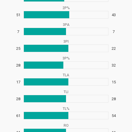
2P%
51
43
3PA
7
7
3PI
25
22
3P%
28
32
TLA
17
15
TLI
28
28
TL%
61
54
RO