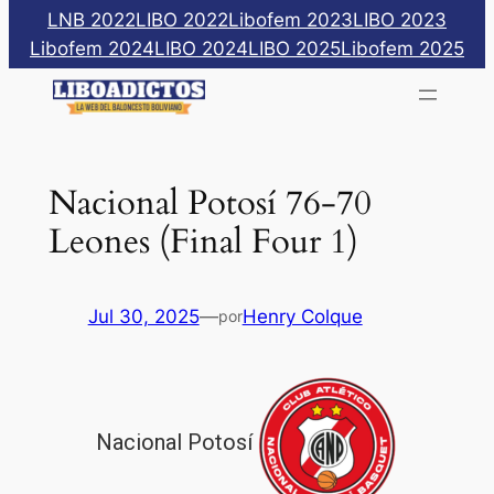
Saltar
LNB 2022
LIBO 2022
Libofem 2023
LIBO 2023
al
Libofem 2024
LIBO 2024
LIBO 2025
Libofem 2025
contenido
Nacional Potosí 76-70
Leones (Final Four 1)
Jul 30, 2025
—
Henry Colque
por
Nacional Potosí