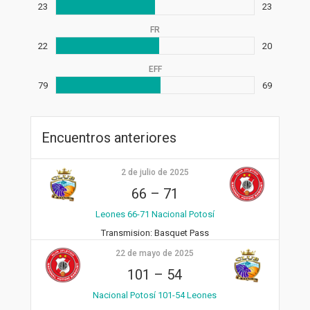
23
23
FR
22
20
EFF
79
69
Encuentros anteriores
2 de julio de 2025
66
–
71
Leones 66-71 Nacional Potosí
Transmision:
Basquet Pass
22 de mayo de 2025
101
–
54
Nacional Potosí 101-54 Leones