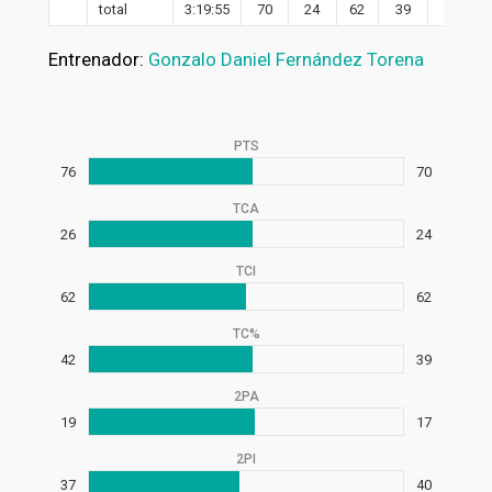
total
3:19:55
70
24
62
39
17
Entrenador:
Gonzalo Daniel Fernández Torena
PTS
76
70
TCA
26
24
TCI
62
62
TC%
42
39
2PA
19
17
2PI
37
40