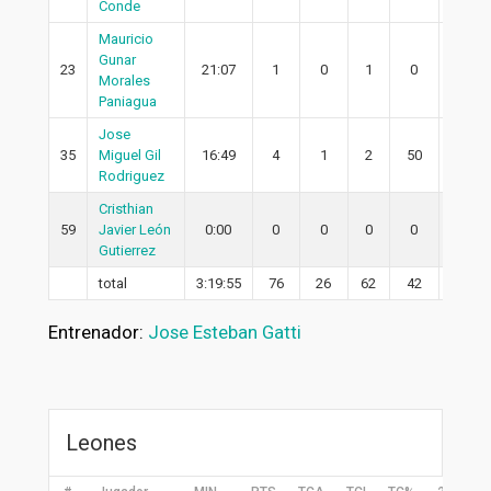
Conde
Mauricio
Gunar
23
21:07
1
0
1
0
0
Morales
Paniagua
Jose
35
Miguel Gil
16:49
4
1
2
50
1
Rodriguez
Cristhian
59
Javier León
0:00
0
0
0
0
0
Gutierrez
total
3:19:55
76
26
62
42
19
Entrenador:
Jose Esteban Gatti
Leones