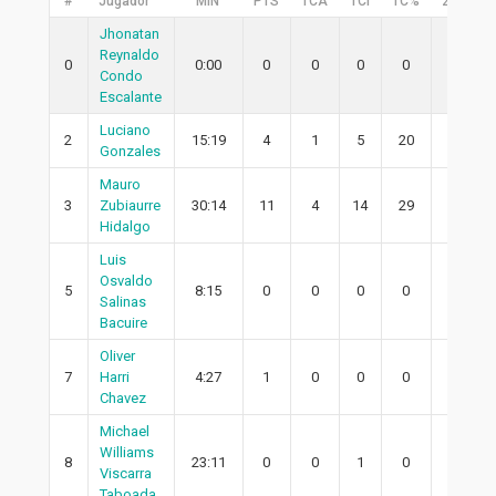
#
Jugador
MIN
PTS
TCA
TCI
TC%
2PA
2
Jhonatan
Reynaldo
0
0:00
0
0
0
0
0
Condo
Escalante
Luciano
2
15:19
4
1
5
20
0
Gonzales
Mauro
3
Zubiaurre
30:14
11
4
14
29
4
Hidalgo
Luis
Osvaldo
5
8:15
0
0
0
0
0
Salinas
Bacuire
Oliver
7
Harri
4:27
1
0
0
0
0
Chavez
Michael
Williams
8
23:11
0
0
1
0
0
Viscarra
Taboada