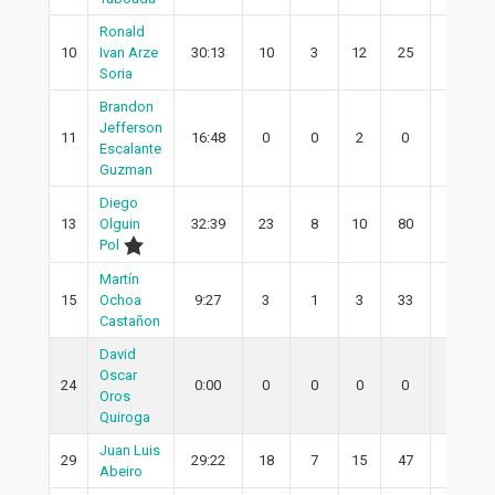
Ronald
10
Ivan Arze
30:13
10
3
12
25
1
Soria
Brandon
Jefferson
11
16:48
0
0
2
0
0
Escalante
Guzman
Diego
13
Olguin
32:39
23
8
10
80
4
Pol
Martín
15
Ochoa
9:27
3
1
3
33
1
Castañon
David
Oscar
24
0:00
0
0
0
0
0
Oros
Quiroga
Juan Luis
29
29:22
18
7
15
47
7
Abeiro