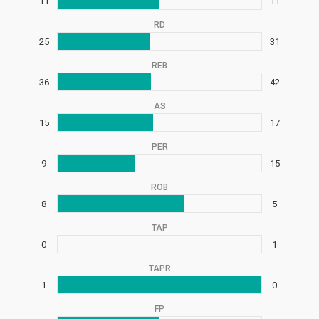
11
11
RD
25
31
REB
36
42
AS
15
17
PER
9
15
ROB
8
5
TAP
0
1
TAPR
1
0
FP