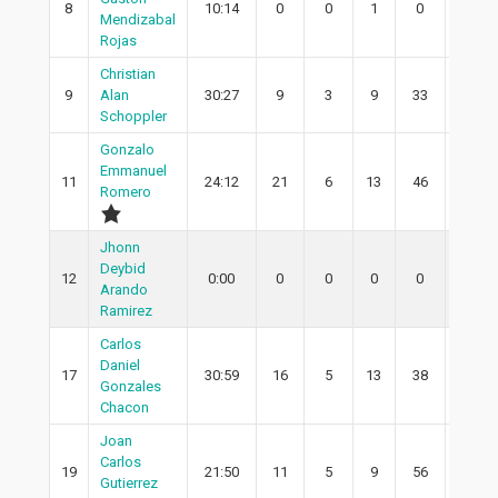
8
10:14
0
0
1
0
0
Mendizabal
Rojas
Christian
9
Alan
30:27
9
3
9
33
2
Schoppler
Gonzalo
Emmanuel
11
24:12
21
6
13
46
4
Romero
Jhonn
Deybid
12
0:00
0
0
0
0
0
Arando
Ramirez
Carlos
Daniel
17
30:59
16
5
13
38
2
Gonzales
Chacon
Joan
Carlos
19
21:50
11
5
9
56
4
Gutierrez