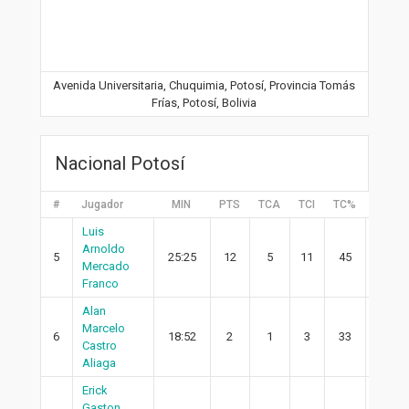
Avenida Universitaria, Chuquimia, Potosí, Provincia Tomás
Frías, Potosí, Bolivia
Nacional Potosí
#
Jugador
MIN
PTS
TCA
TCI
TC%
2PA
Luis
Arnoldo
5
25:25
12
5
11
45
5
Mercado
Franco
Alan
Marcelo
6
18:52
2
1
3
33
1
Castro
Aliaga
Erick
Gaston